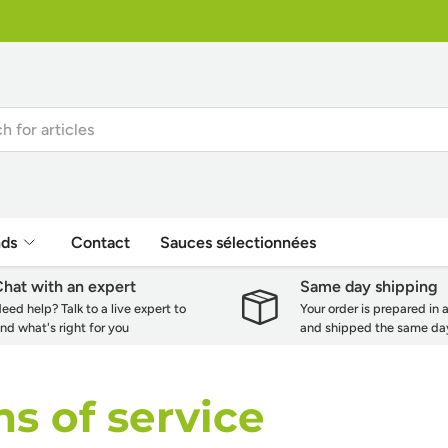
nds
Contact
Sauces sélectionnées
hat with an expert
Same day shipping
eed help? Talk to a live expert to
Your order is prepared in 
ind what's right for you
and shipped the same da
s of service