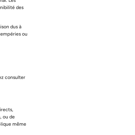
nal. Les
nibilité des
ison dus à
ntempéries ou
ez consulter
rects,
s, ou de
applique même