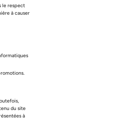
s le respect
nière à causer
informatiques
 promotions.
outefois,
tenu du site
présentées à
.