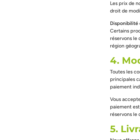
Les prix de n
droit de modi
Disponibilité
Certains prod
réservons le 
région géogra
4. Mo
Toutes les c
principales c
paiement indi
Vous acceptez
paiement est 
réservons le
5. Liv