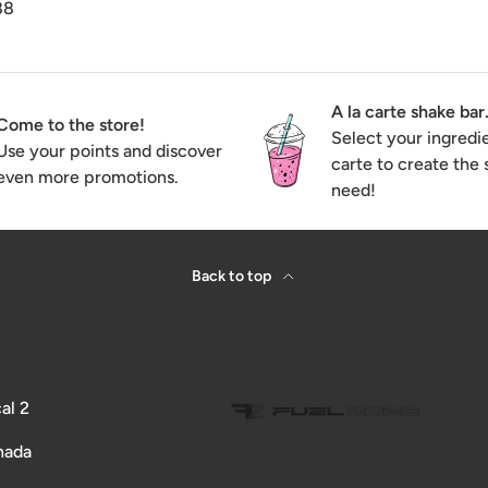
888
A la carte shake bar
Come to the store!
Select your ingredie
Use your points and discover
carte to create the
even more promotions.
need!
Back to top
al 2
nada