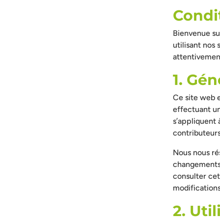
Condi
Bienvenue su
utilisant nos
attentivement
1. Gén
Ce site web 
effectuant un
s’appliquent à
contributeur
Nous nous rés
changements e
consulter ce
modifications
2. Uti