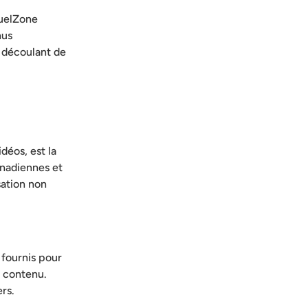
FuelZone
nus
 découlant de
déos, est la
anadiennes et
isation non
 fournis pour
r contenu.
rs.