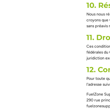
10. Ré
Nous nous rés
croyons que v
sans préavis 
11. Dr
Ces condition
fédérales du C
juridiction e
12. Co
Pour toute qu
l'adresse suiv
FuelZone Su
290 rue princ
fuelzonesup