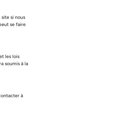
site si nous
peut se faire
t les lois
ra soumis à la
contacter à