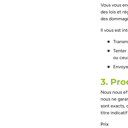
Vous vous eng
des lois et r
des dommages
Il vous est int
Transme
Tenter 
ou ceux
Envoyer
3. Pro
Nous nous eff
nous ne garan
sont exacts, 
titre indicat
Prix