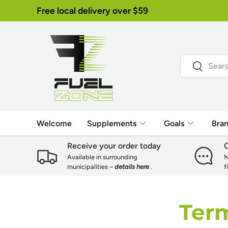
Free local delivery over $59
Skip to content
Search
Search
Welcome
Supplements
Goals
Bra
Receive your order today
C
Available in surrounding
N
municipalities –
details here
.
f
Term