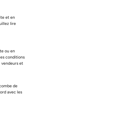
te et en
illez lire
te ou en
Ces conditions
s, vendeurs et
incombe de
ord avec les