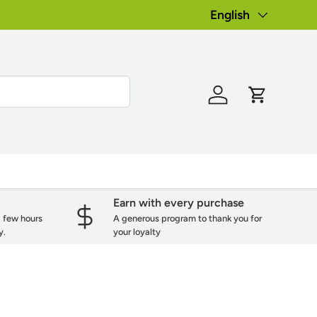
Language
English
Log in
Cart
Earn with every purchase
a few hours
A generous program to thank you for
y.
your loyalty