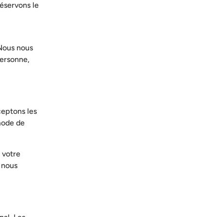
réservons le
 Nous nous
personne,
eptons les
 mode de
 votre
 nous