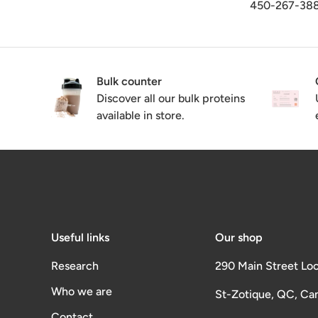
450-267-3
Bulk counter
Discover all our bulk proteins
available in store.
Useful links
Our shop
Research
290 Main Street Loc
Who we are
St-Zotique, QC, Ca
Contact