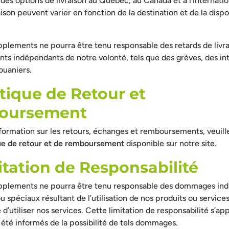
des options de livraison au Québec, au Canada et à l’internatio
aison peuvent varier en fonction de la destination et de la dispo
plements ne pourra être tenu responsable des retards de livra
ts indépendants de notre volonté, tels que des grèves, des i
ouaniers.
itique de Retour et
oursement
formation sur les retours, échanges et remboursements, veuill
que de retour et de remboursement
disponible sur notre site.
itation de Responsabilité
plements ne pourra être tenu responsable des dommages indi
u spéciaux résultant de l’utilisation de nos produits ou service
té d’utiliser nos services. Cette limitation de responsabilité s’
 été informés de la possibilité de tels dommages.