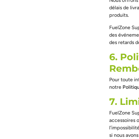
Nous offrons 
délais de livr
produits.
FuelZone Sup
des événemen
des retards d
6. Pol
Remb
Pour toute in
notre
Politi
7. Lim
FuelZone Sup
accessoires o
l’impossibili
si nous avons